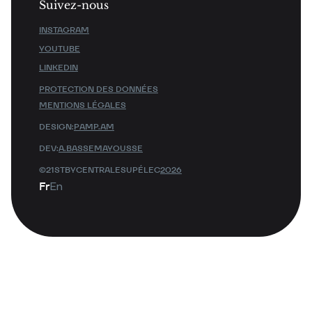
Suivez-nous
INSTAGRAM
YOUTUBE
LINKEDIN
PROTECTION DES DONNÉES
MENTIONS LÉGALES
DESIGN:
PAMP.AM
DEV:
A.BASSEMAYOUSSE
©21STBYCENTRALESUPÉLEC
2026
Fr
En