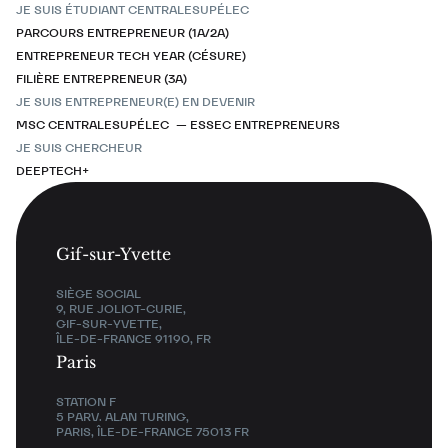
JE SUIS ÉTUDIANT CENTRALESUPÉLEC
PARCOURS ENTREPRENEUR (1A/2A)
ENTREPRENEUR TECH YEAR (CÉSURE)
FILIÈRE ENTREPRENEUR (3A)
JE SUIS ENTREPRENEUR(E) EN DEVENIR
MSC CENTRALESUPÉLEC — ESSEC ENTREPRENEURS
JE SUIS CHERCHEUR
DEEPTECH+
Gif-sur-Yvette
SIÈGE SOCIAL
9, RUE JOLIOT-CURIE,
GIF-SUR-YVETTE,
ÎLE-DE-FRANCE 91190, FR
Paris
STATION F
5 PARV. ALAN TURING,
PARIS, ÎLE-DE-FRANCE 75013 FR