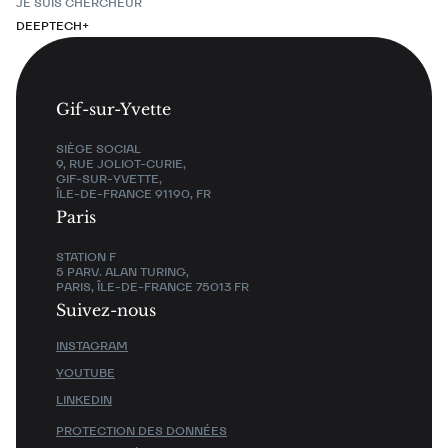
JE SUIS CHERCHEUR
DEEPTECH+
Gif-sur-Yvette
SIÈGE SOCIAL
9, RUE JOLIOT-CURIE,
GIF-SUR-YVETTE,
ÎLE-DE-FRANCE 91190, FR
Paris
STATION F
5 PARV. ALAN TURING,
PARIS, ÎLE-DE-FRANCE 75013 FR
Suivez-nous
INSTAGRAM
YOUTUBE
LINKEDIN
PROTECTION DES DONNÉES