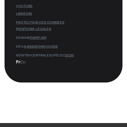
YOUTUBE
LINKEDIN
PROTECTION DES DONNÉES
MENTIONS LÉGALES
DESIGN:
PAMP.AM
DEV:
A.BASSEMAYOUSSE
©21STBYCENTRALESUPÉLEC
2026
Fr
En