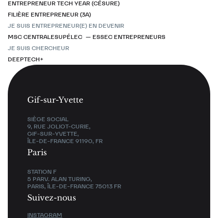
ENTREPRENEUR TECH YEAR (CÉSURE)
FILIÈRE ENTREPRENEUR (3A)
JE SUIS ENTREPRENEUR(E) EN DEVENIR
MSC CENTRALESUPÉLEC — ESSEC ENTREPRENEURS
JE SUIS CHERCHEUR
DEEPTECH+
Gif-sur-Yvette
SIÈGE SOCIAL
9, RUE JOLIOT-CURIE,
GIF-SUR-YVETTE,
ÎLE-DE-FRANCE 91190, FR
Paris
STATION F
5 PARV. ALAN TURING,
PARIS, ÎLE-DE-FRANCE 75013 FR
Suivez-nous
INSTAGRAM