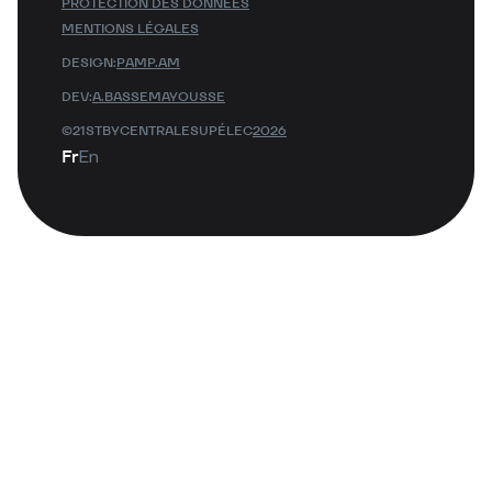
PROTECTION DES DONNÉES
MENTIONS LÉGALES
DESIGN:
PAMP.AM
DEV:
A.BASSEMAYOUSSE
©21STBYCENTRALESUPÉLEC
2026
Fr
En