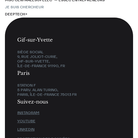
JE SUIS CHERCHEUR
DEEPTECH+
Gif-sur-Yvette
SIÈGE SOCIAL
9, RUE JOLIOT-CURIE,
GIF-SUR-YVETTE,
ÎLE-DE-FRANCE 91190, FR
Paris
STATION F
5 PARV. ALAN TURING,
PARIS, ÎLE-DE-FRANCE 75013 FR
Suivez-nous
INSTAGRAM
YOUTUBE
LINKEDIN