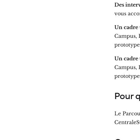
Des inter
vous acc
Un cadre 
Campus, R
prototyper
Un cadre 
Campus, R
prototyper
Pour q
Le Parcou
CentraleSu