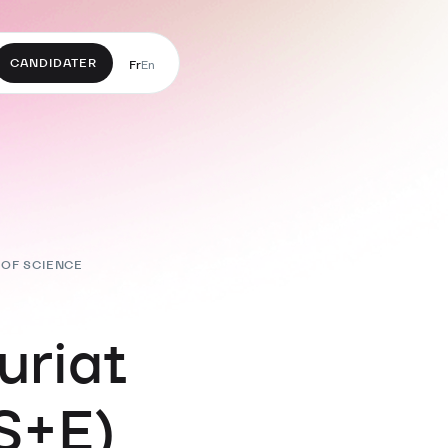
CANDIDATER
Fr
En
OF SCIENCE
uriat
S+E)