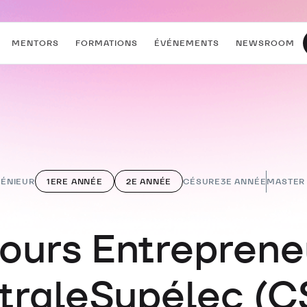
MENTORS
FORMATIONS
ÉVÉNEMENTS
NEWSROOM
GÉNIEUR
1ERE ANNÉE
2E ANNÉE
CÉSURE
3E ANNÉE
MASTER 
ours Entreprene
traleSupélec (C