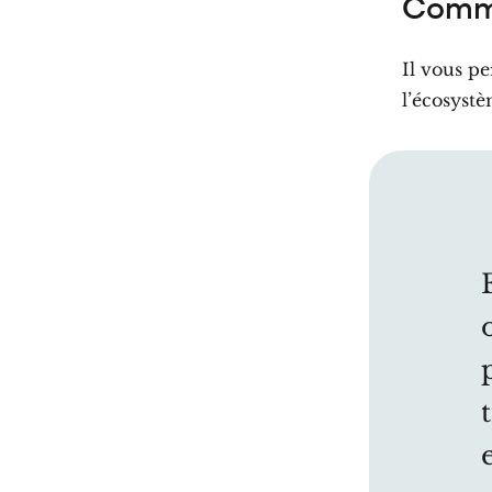
Comm
Il vous p
l’écosystè