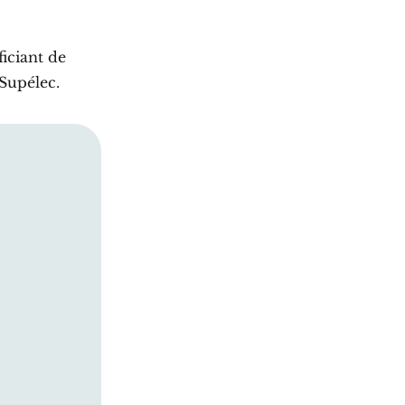
ficiant de
eSupélec.