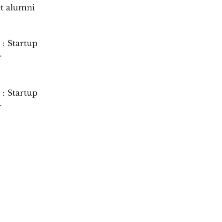
et alumni
: Startup
r
: Startup
r