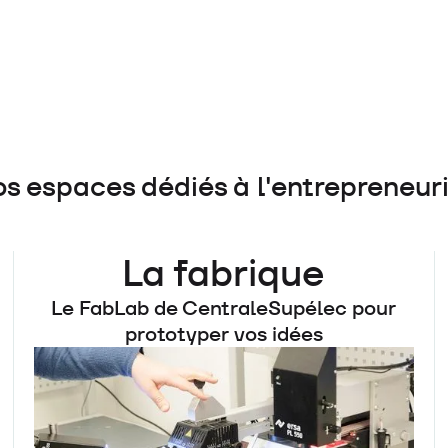
a Sharpstone (Innov’up, i-
s espaces dédiés à l'entrepreneur
La fabrique
Le FabLab de CentraleSupélec pour
prototyper vos idées