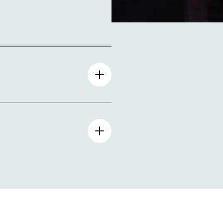
entraleSupélec
s, VC Talks, Demo Day.
ants porteurs de projet ou
lération, en phase plus
pélec, pour un financement
’ESSEC, AgroParisTech ou
ou BFT Lab