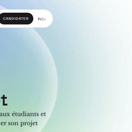
CANDIDATER
Fr
En
et
ux étudiants et
cer son projet