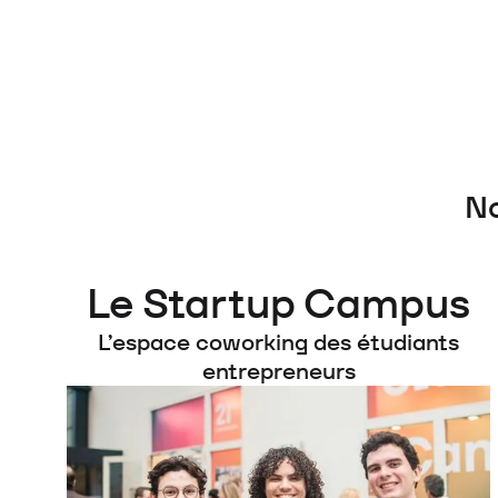
Accès à des aides publiques early-stage vi
PhD, etc.)
No
Le Startup Campus
L’espace coworking des étudiants
entrepreneurs