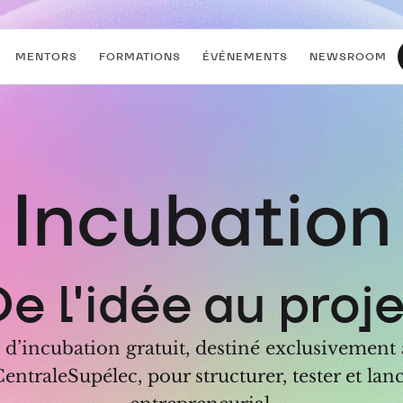
MENTORS
FORMATIONS
ÉVÉNEMENTS
NEWSROOM
Incubation
e l'idée au proj
’incubation gratuit, destiné exclusivement a
ntraleSupélec, pour structurer, tester et lan