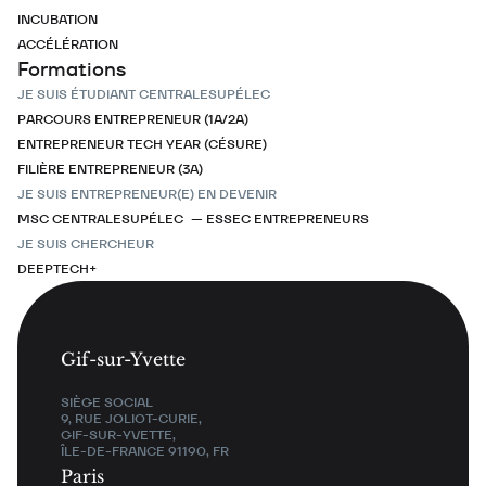
INCUBATION
ACCÉLÉRATION
Formations
JE SUIS ÉTUDIANT CENTRALESUPÉLEC
PARCOURS ENTREPRENEUR (1A/2A)
ENTREPRENEUR TECH YEAR (CÉSURE)
FILIÈRE ENTREPRENEUR (3A)
JE SUIS ENTREPRENEUR(E) EN DEVENIR
MSC CENTRALESUPÉLEC — ESSEC ENTREPRENEURS
JE SUIS CHERCHEUR
DEEPTECH+
Gif-sur-Yvette
SIÈGE SOCIAL
9, RUE JOLIOT-CURIE,
GIF-SUR-YVETTE,
ÎLE-DE-FRANCE 91190, FR
Paris