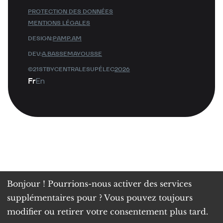
PROTECTION DES DONNÉES
MENTIONS LÉGALES
DESIGN:
PAMP.AM
DEV:
A.BASSEMAYOUSSE
©21STBYCENTRALESUPÉLEC
2026
Fr
En
Bonjour ! Pourrions-nous activer des services
supplémentaires pour
? Vous pouvez toujours
modifier ou retirer votre consentement plus tard.