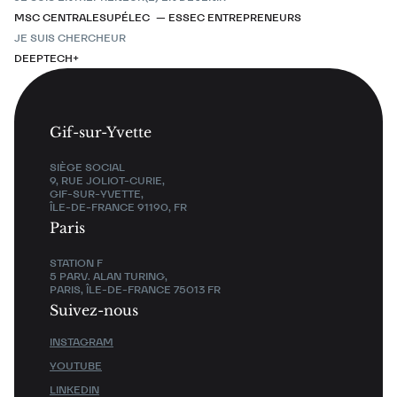
MSC CENTRALESUPÉLEC — ESSEC ENTREPRENEURS
JE SUIS CHERCHEUR
DEEPTECH+
Gif-sur-Yvette
SIÈGE SOCIAL
9, RUE JOLIOT-CURIE,
GIF-SUR-YVETTE,
ÎLE-DE-FRANCE 91190, FR
Paris
STATION F
5 PARV. ALAN TURING,
PARIS, ÎLE-DE-FRANCE 75013 FR
Suivez-nous
INSTAGRAM
YOUTUBE
LINKEDIN