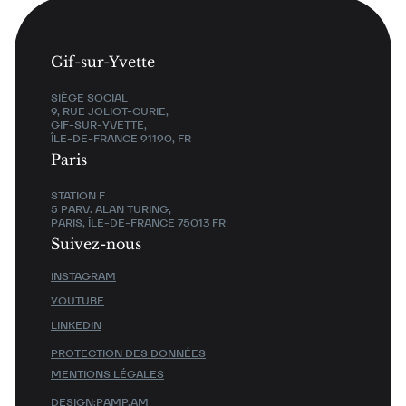
Gif-sur-Yvette
SIÈGE SOCIAL
9, RUE JOLIOT-CURIE,
GIF-SUR-YVETTE,
ÎLE-DE-FRANCE 91190, FR
Paris
STATION F
5 PARV. ALAN TURING,
PARIS, ÎLE-DE-FRANCE 75013 FR
Suivez-nous
INSTAGRAM
YOUTUBE
LINKEDIN
PROTECTION DES DONNÉES
MENTIONS LÉGALES
DESIGN:
PAMP.AM