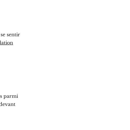
e sentir
ation
rs parmi
 devant