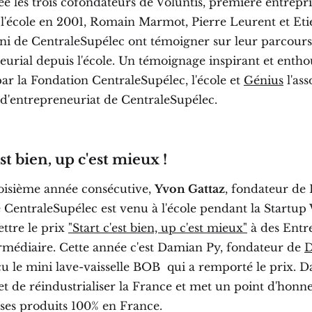
e les trois cofondateurs de Voluntis, première entrepri
 l'école en 2001, Romain Marmot, Pierre Leurent et Eti
ni de CentraleSupélec ont témoigner sur leur parcours
urial depuis l'école. Un témoignage inspirant et entho
ar la Fondation CentraleSupélec, l'école et
Génius
l'ass
 d'entrepreneuriat de CentraleSupélec.
est bien, up c'est mieux !
roisième année consécutive,
Yvon Gattaz
, fondateur de 
 CentraleSupélec est venu à l'école pendant la Startup
ttre le prix
"Start c'est bien, up c'est mieux"
à des Entre
termédiaire. Cette année c'est Damian Py, fondateur de
D
çu le mini lave-vaisselle BOB qui a remporté le prix. D
t de réindustrialiser la France et met un point d'honn
 ses produits 100% en France.