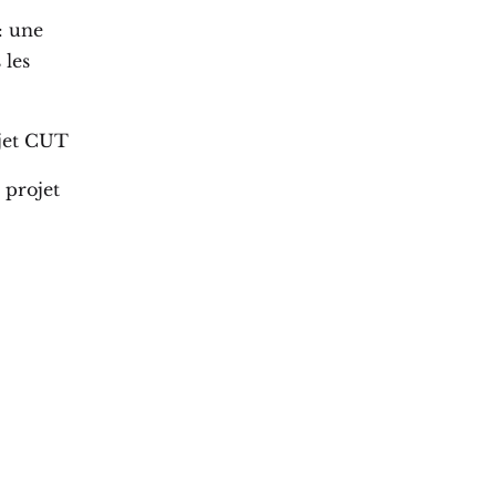
: une
 les
ojet CUT
 projet