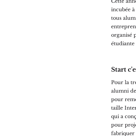
Cette anné
incubée à
tous alum
entreprene
organisé p
étudiante
Start c'
Pour la t
alumni de
pour reme
taille In
qui a con
pour proje
fabriquer