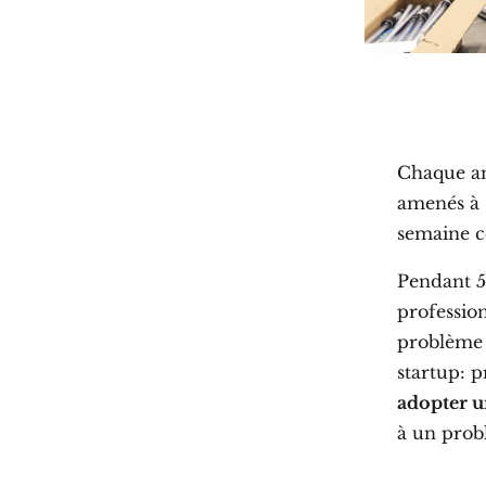
Chaque an
amenés à s
semaine c
Pendant 5
profession
problème 
startup: p
adopter u
à un prob