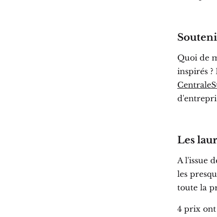
Souteni
Quoi de m
inspirés 
CentraleS
d'entrepri
Les lau
A l'issue 
les presq
toute la 
4 prix ont