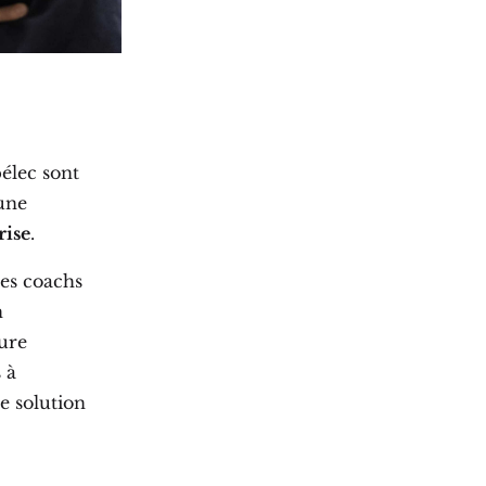
élec sont
 une
rise
.
des coachs
n
ture
 à
e solution