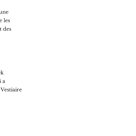
 une
e les
t des
ek
 a
Vestiaire