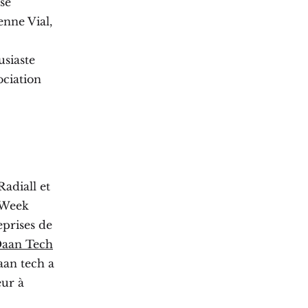
se
enne Vial,
usiaste
ociation
Radiall et
 Week
prises de
aan Tech
aan tech a
eur à