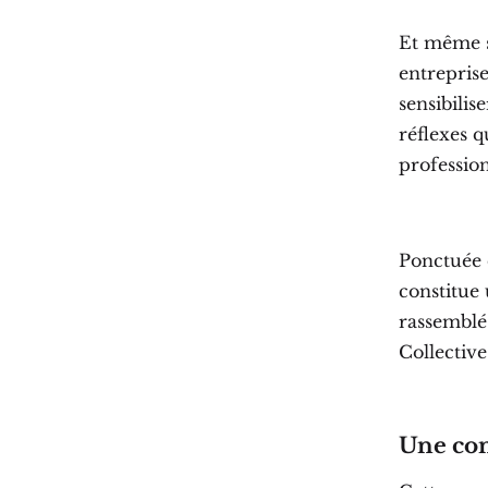
Et même s
entreprise
sensibilis
réflexes q
profession
Ponctuée 
constitue
rassemblé 
Collective
Une con