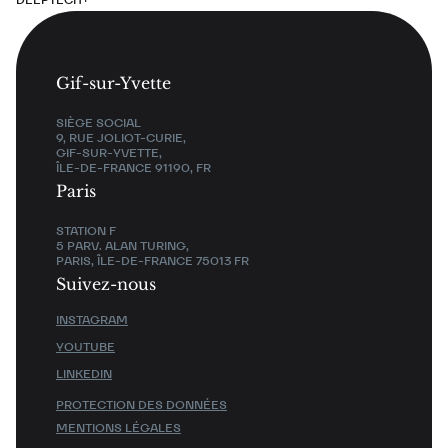
Gif-sur-Yvette
SIÈGE SOCIAL
9, RUE JOLIOT-CURIE,
GIF-SUR-YVETTE,
ÎLE-DE-FRANCE 91190, FR
Paris
STATION F
5 PARV. ALAN TURING,
PARIS, ÎLE-DE-FRANCE 75013 FR
Suivez-nous
INSTAGRAM
YOUTUBE
LINKEDIN
PROTECTION DES DONNÉES
MENTIONS LÉGALES