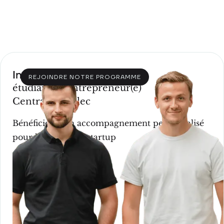
Incubation
REJOINDRE NOTRE PROGRAMME
étudiant(e)-entrepreneur(e)
CentraleSupélec
Bénéficiez d'un accompagnement personnalisé
pour lancer votre startup