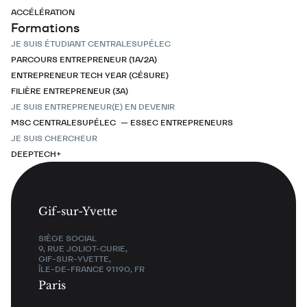
ACCÉLÉRATION
Formations
JE SUIS ÉTUDIANT CENTRALESUPÉLEC
PARCOURS ENTREPRENEUR (1A/2A)
ENTREPRENEUR TECH YEAR (CÉSURE)
FILIÈRE ENTREPRENEUR (3A)
JE SUIS ENTREPRENEUR(E) EN DEVENIR
MSC CENTRALESUPÉLEC — ESSEC ENTREPRENEURS
JE SUIS CHERCHEUR
DEEPTECH+
Gif-sur-Yvette
SIÈGE SOCIAL
9, RUE JOLIOT-CURIE,
GIF-SUR-YVETTE,
ÎLE-DE-FRANCE 91190, FR
Paris