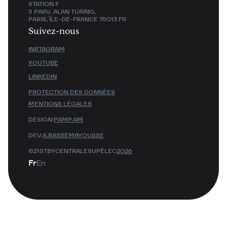
STATION F
5 PARV. ALAN TURING,
PARIS, ÎLE-DE-FRANCE 75013 FR
Suivez-nous
INSTAGRAM
YOUTUBE
LINKEDIN
PROTECTION DES DONNÉES
MENTIONS LÉGALES
DESIGN:
PAMP.AM
DEV:
A.BASSEMAYOUSSE
©21STBYCENTRALESUPÉLEC
2026
Fr
En