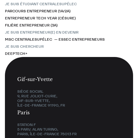
JE SUIS ÉTUDIANT CENTRALESUPÉLEC
PARCOURS ENTREPRENEUR (1A/2A)
ENTREPRENEUR TECH YEAR (CÉSURE)
FILIÈRE ENTREPRENEUR (3A)
JE SUIS ENTREPRENEUR(E) EN DEVENIR
MSC CENTRALESUPÉLEC — ESSEC ENTREPRENEURS
JE SUIS CHERCHEUR
DEEPTECH+
Gif-sur-Yvette
SIÈGE SOCIAL
9, RUE JOLIOT-CURIE,
GIF-SUR-YVETTE,
ÎLE-DE-FRANCE 91190, FR
Paris
STATION F
5 PARV. ALAN TURING,
PARIS, ÎLE-DE-FRANCE 75013 FR