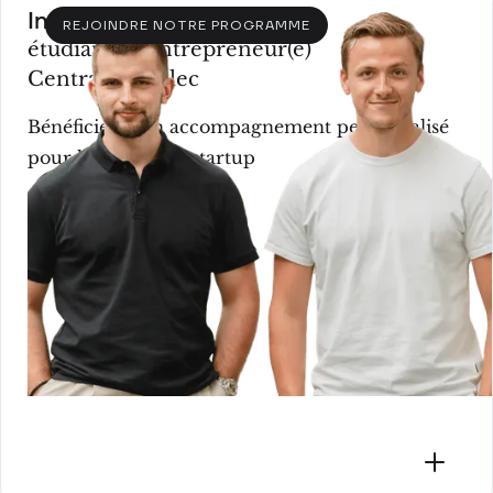
Incubation
REJOINDRE NOTRE PROGRAMME
étudiant(e)-entrepreneur(e)
CentraleSupélec
Bénéficiez d'un accompagnement personnalisé
pour lancer votre startup