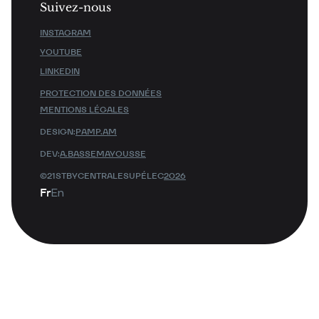
Suivez-nous
INSTAGRAM
YOUTUBE
LINKEDIN
PROTECTION DES DONNÉES
MENTIONS LÉGALES
DESIGN:
PAMP.AM
DEV:
A.BASSEMAYOUSSE
©21STBYCENTRALESUPÉLEC
2026
Fr
En