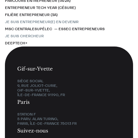
PARCOURS ENTREPRENEUR (1A/2A)
ENTREPRENEUR TECH YEAR (CÉSURE)
FILIÈRE ENTREPRENEUR (3A)
JE SUIS ENTREPRENEUR(E) EN DEVENIR
MSC CENTRALESUPÉLEC — ESSEC ENTREPRENEURS
JE SUIS CHERCHEUR
DEEPTECH+
Gif-sur-Yvette
SIÈGE SOCIAL
9, RUE JOLIOT-CURIE,
GIF-SUR-YVETTE,
ÎLE-DE-FRANCE 91190, FR
Paris
STATION F
5 PARV. ALAN TURING,
PARIS, ÎLE-DE-FRANCE 75013 FR
Suivez-nous