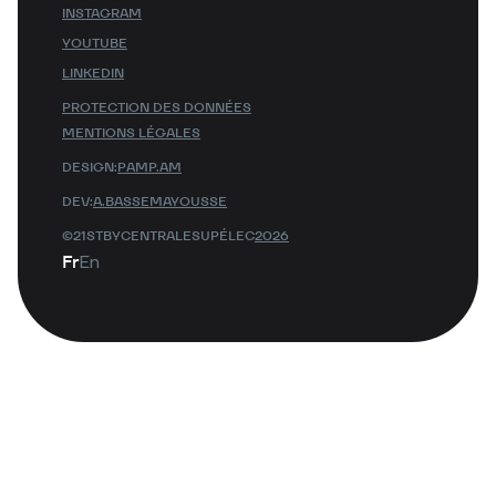
INSTAGRAM
YOUTUBE
LINKEDIN
PROTECTION DES DONNÉES
MENTIONS LÉGALES
DESIGN:
PAMP.AM
DEV:
A.BASSEMAYOUSSE
©21STBYCENTRALESUPÉLEC
2026
Fr
En