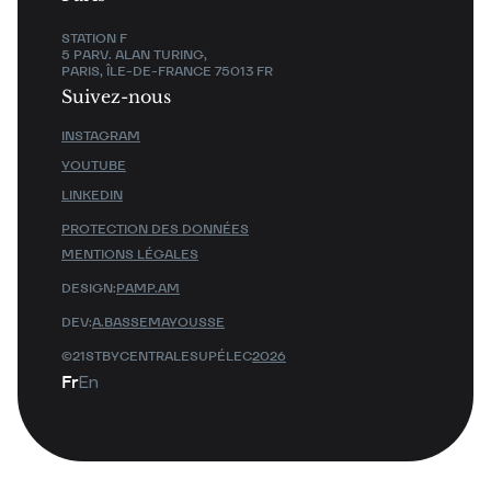
STATION F
5 PARV. ALAN TURING,
PARIS, ÎLE-DE-FRANCE 75013 FR
Suivez-nous
INSTAGRAM
YOUTUBE
LINKEDIN
PROTECTION DES DONNÉES
MENTIONS LÉGALES
DESIGN:
PAMP.AM
DEV:
A.BASSEMAYOUSSE
©21STBYCENTRALESUPÉLEC
2026
Fr
En