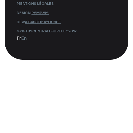
MENTIONS LÉGALES
DESIGN:
PAMP.AM
DEV:
A.BASSEMAYOUSSE
©21STBYCENTRALESUPÉLEC
2026
Fr
En