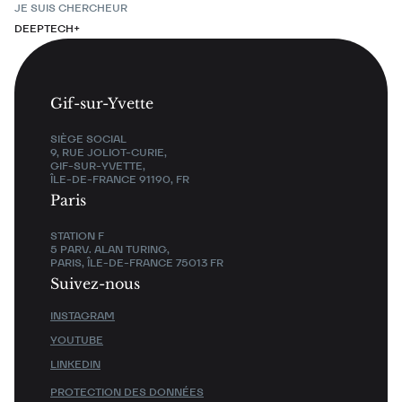
JE SUIS CHERCHEUR
DEEPTECH+
Gif-sur-Yvette
SIÈGE SOCIAL
9, RUE JOLIOT-CURIE,
GIF-SUR-YVETTE,
ÎLE-DE-FRANCE 91190, FR
Paris
STATION F
5 PARV. ALAN TURING,
PARIS, ÎLE-DE-FRANCE 75013 FR
Suivez-nous
INSTAGRAM
YOUTUBE
LINKEDIN
PROTECTION DES DONNÉES