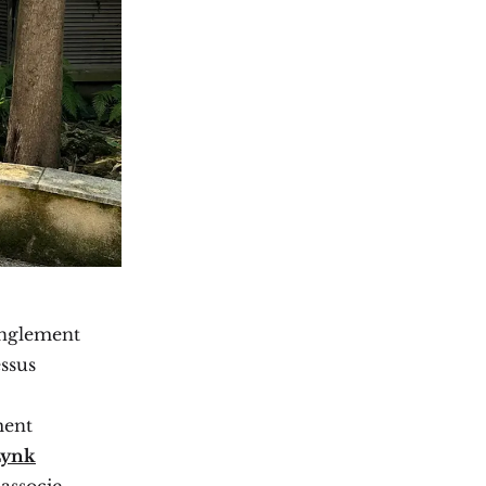
anglement
essus
ment
Lynk