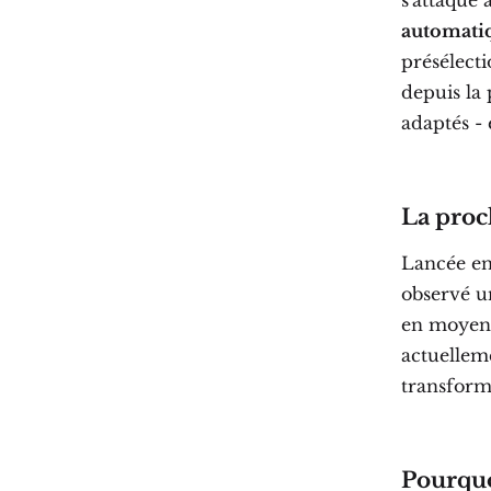
s'attaque
automat
présélect
depuis la 
adaptés - 
La proc
Lancée en
observé u
en moyenne
actuelle
transforme
Pourquo