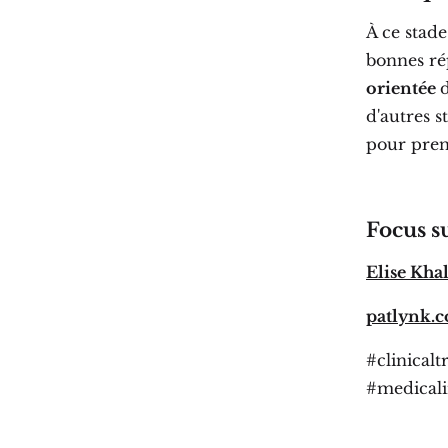
À ce stad
bonnes ré
orientée
d'autres s
pour pren
Focus s
Elise Kha
patlynk.
#clinicalt
#medicali