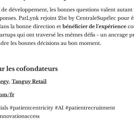
e de développement, les bonnes questions valent autant 
ponses. PatLynk rejoint 21st by CentraleSupélec pour ê
dans la bonne direction et
bénéficier de l'expérience
co
tartups qui ont traversé les mêmes défis - un ancrage p
dre les bonnes décisions au bon moment.
ur les cofondateurs
legy
,
Tanguy Retail
com/fr
rials #patientcentricity #AI #patientrecruitment
nnovationaccess