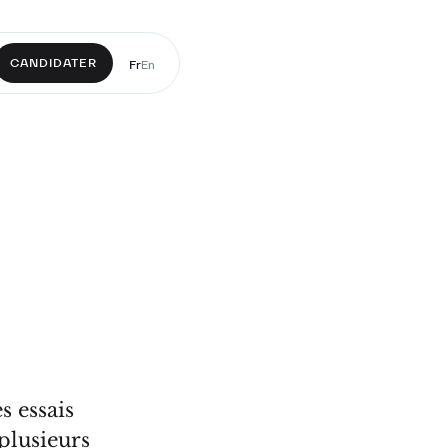
CANDIDATER
Fr
En
s essais
 plusieurs