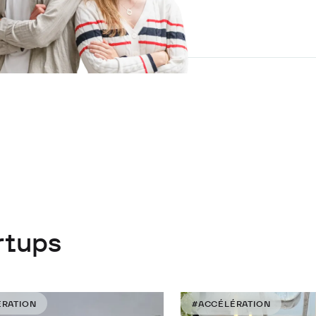
rtups
RATION
#ACCÉLÉRATION