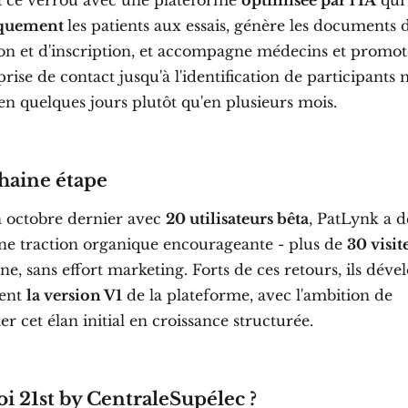
 à ce verrou avec une plateforme
optimisée par l'IA
qui 
iquement
les patients aux essais, génère les documents 
ion et d'inscription, et accompagne médecins et promo
prise de contact jusqu'à l'identification de participants
en quelques jours plutôt qu'en plusieurs mois.
haine étape
 octobre dernier avec
20 utilisateurs bêta
, PatLynk a d
ne traction organique encourageante - plus de
30 visit
, sans effort marketing. Forts de ces retours, ils déve
ment
la version V1
de la plateforme, avec l'ambition de
r cet élan initial en croissance structurée.
i 21st by CentraleSupélec ?