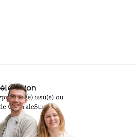
élération
preneur(e) issu(e) ou
de CentraleSupélec
REJOINDRE NOTRE PROGRAMME