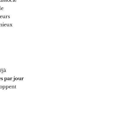
associe
de
teurs
 mieux
éjà
es par jour
loppent